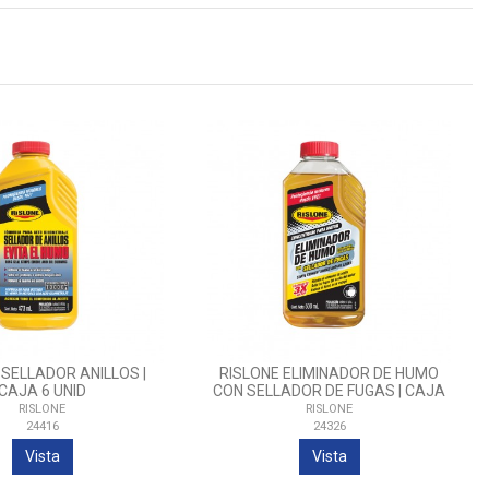
 SELLADOR ANILLOS |
RISLONE ELIMINADOR DE HUMO
CAJA 6 UNID
CON SELLADOR DE FUGAS | CAJA
6 UNID
RISLONE
RISLONE
24416
24326
Vista
Vista