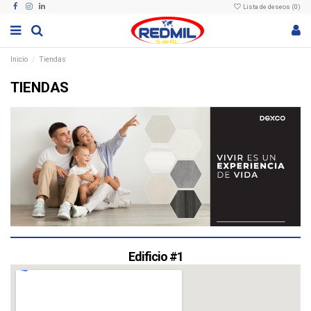
Lista de deseos (
0
)
Inicio
Tiendas
TIENDAS
Edificio #1