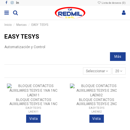
Lista de deseos (
0
)
Inicio
Marcas
EASY TESYS
EASY TESYS
Automatización y Control
Más
Seleccionar
20
BLOQUE CONTACTOS
BLOQUE CONTACTOS
AUXILIARES TESYS E 1NA 1NC
AUXILIARES TESYS E 2NC
LAEN11
LAEN02
EASY TESYS
EASY TESYS
LAEN11
LAEN02
Vista
Vista