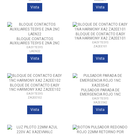
Vista
Vista
BLOQUE DE CONTACTO EASY
1NA HARMONY XA2 ZA2EE101
BLOQUE CONTACTOS
EASY TESYS
AUXILIARES TESYS E 2NA 2NC
ZA2EE101
LAEN22
EASY TESYS
LAEN22
Vista
Vista
BLOQUE DE CONTACTO EASY
1NC HARMONY XA2 ZA2EE102
PULSADOR PARADA DE
EASY TESYS
EMERGENCIA ROJO 1NC
ZA2EE102
XA2ES542
EASY TESYS
XA2ES542
Vista
Vista