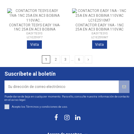
CONTACTOR TESYS EASY 1NA-
CONTACTOR EASY 1NA - 1NC
1NC 25A EN AC3 BOBINA
25A EN AC3 BOBINA 110VAC
110VAC LC1E2510F7
LC1E2510M7
EASY TESYS
EASY TESYS
LC1E2510F7
LC1E2510M7
Vista
Vista
1
2
3
…
6
Suscríbete al boletín
Puede darse de baja en cualquier momento. Para ello, consulte nuestra información de contacto
en el aviso legal.
Acepto los
Términos y condiciones de uso
.