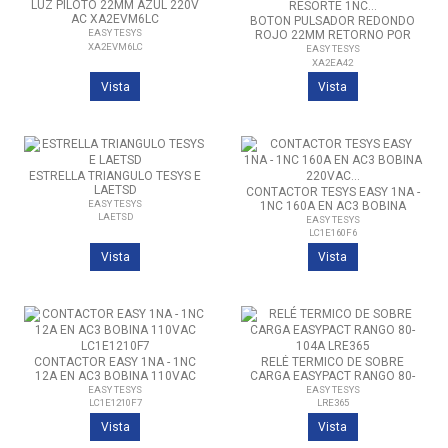
LUZ PILOTO 22MM AZUL 220V
AC XA2EVM6LC
BOTON PULSADOR REDONDO
EASY TESYS
ROJO 22MM RETORNO POR
XA2EVM6LC
RESORTE 1NC XA2EA42
EASY TESYS
XA2EA42
Vista
Vista
ESTRELLA TRIANGULO TESYS E
LAETSD
CONTACTOR TESYS EASY 1NA -
EASY TESYS
1NC 160A EN AC3 BOBINA
LAETSD
220VAC LC1E160F6
EASY TESYS
LC1E160F6
Vista
Vista
CONTACTOR EASY 1NA - 1NC
RELÉ TERMICO DE SOBRE
12A EN AC3 BOBINA 110VAC
CARGA EASYPACT RANGO 80-
LC1E1210F7
104A LRE365
EASY TESYS
EASY TESYS
LC1E1210F7
LRE365
Vista
Vista