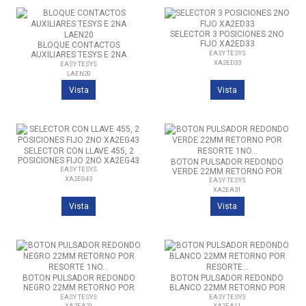
SELECTOR 3 POSICIONES 2NO
FIJO XA2ED33
BLOQUE CONTACTOS
EASY TESYS
AUXILIARES TESYS E 2NA
XA2ED33
LAEN20
EASY TESYS
LAEN20
Vista
Vista
SELECTOR CON LLAVE 455, 2
POSICIONES FIJO 2NO XA2EG43
BOTON PULSADOR REDONDO
EASY TESYS
VERDE 22MM RETORNO POR
XA2EG43
RESORTE 1NO XA2EA31
EASY TESYS
XA2EA31
Vista
Vista
BOTON PULSADOR REDONDO
BOTON PULSADOR REDONDO
NEGRO 22MM RETORNO POR
BLANCO 22MM RETORNO POR
RESORTE 1NO XA2EA21
RESORTE 1NO XA2EA11
EASY TESYS
EASY TESYS
XA2EA21
XA2EA11