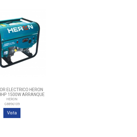
OR ELECTRICO HERON
8HP 1500W ARRANQUE
MANUAL
HERON
G8896109
Vista