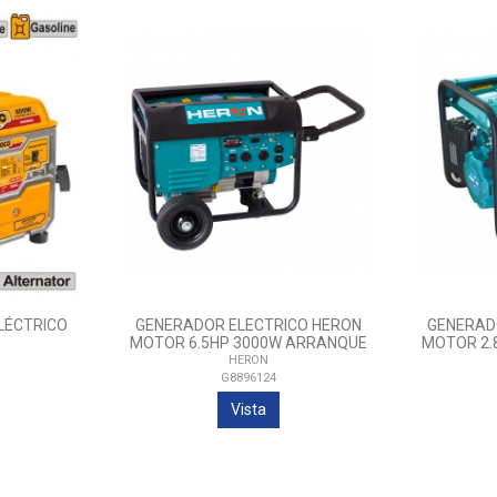
LÉCTRICO
GENERADOR ELECTRICO HERON
GENERAD
MOTOR 6.5HP 3000W ARRANQUE
MOTOR 2.
MANUAL
HERON
G8896124
Vista