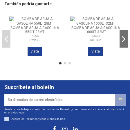
También podría gustarte
BOMBA DE AGUA A GASOLINA
BOMBA DE AGUA A GASOLINA
550LT 28MT
1000LT 32MT
INGCO
INGCO
GWP202
GWP302
Vista
Vista
Suscríbete al boletín
Puede darse de baja en cualquier momento. Para ello, consulte nuestra información de contacto
en el aviso legal.
Acepto los
Términos y condiciones de uso
.