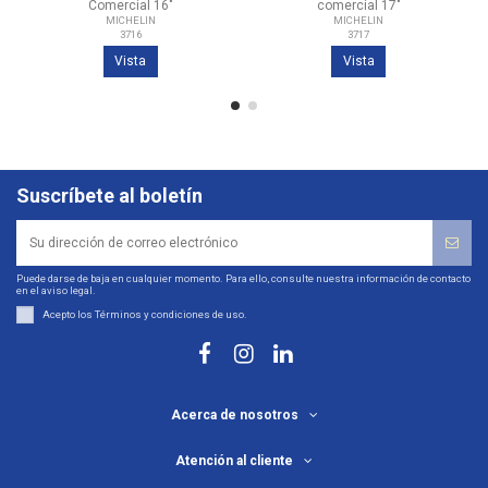
Comercial 16"
comercial 17"
MICHELIN
MICHELIN
3716
3717
Vista
Vista
Suscríbete al boletín
Puede darse de baja en cualquier momento. Para ello, consulte nuestra información de contacto
en el aviso legal.
Acepto los
Términos y condiciones de uso
.
Acerca de nosotros
Atención al cliente