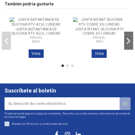
También podría gustarte
JUNTA INSTANTANEA DE
JUNTA INTANT SILICONA RTV
SILICONA RTV AZUL | UNIDAD
COBRE XS | UNIDAD
PROSEAL
PROSEAL
80006
78002
Vista
Vista
Suscríbete al boletín
Puede darse de baja en cualquier momento. Para ello, consulte nuestra información de contacto
en el aviso legal.
Acepto los
Términos y condiciones de uso
.