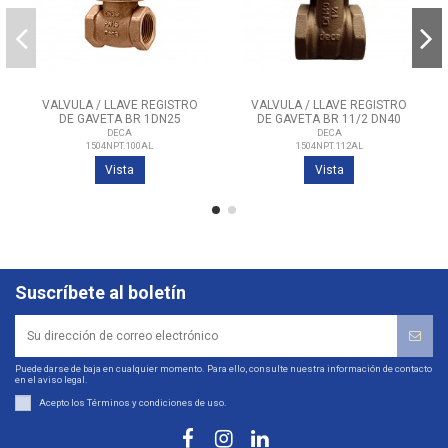
VALVULA / LLAVE REGISTRO
VALVULA / LLAVE REGISTRO
DE GAVETA BR 1DN25
DE GAVETA BR 11/2 DN40
DECA
DECA
1504NPT.100AL
1504NPT.112AL
Vista
Vista
Suscríbete al boletín
Puede darse de baja en cualquier momento. Para ello, consulte nuestra información de contacto
en el aviso legal.
Acepto los
Términos y condiciones de uso
.