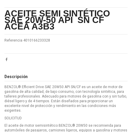
ACEITE SEMI SINTÉTICO
SAE 20W-50
API SN CF
ACEA A3B3
Referencia
4010166233328
Descripción
BENZOL® Efficient Drive SAE 20W50 API SN/CF es un aceite de motor de
gasolina de alta calidad, de bajo consumo, con tecnología sintética, para
talleres profesionales. Adecuado para motores de gasolina con y sin turbo,
diésel ligero y de 4 tiempos. Están diseñados para proporcionar un
excelente nivel de protección y rendimiento en las condiciones más
exigentes.
SOLICITUD
El aceite de motor semisintético BENZOL® 20W50 se recomienda para
automóviles de pasajeros, camiones ligeros, equipos a gasolina y motores