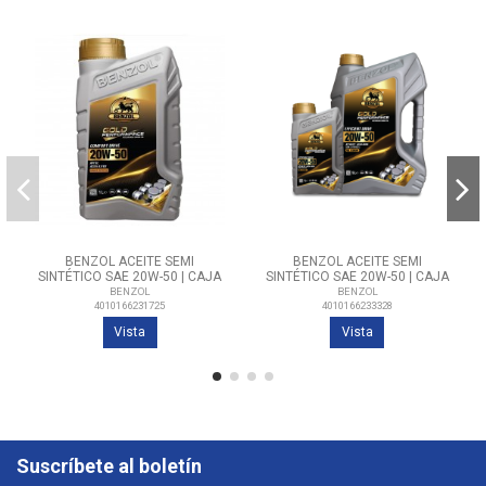
BENZOL ACEITE SEMI
BENZOL ACEITE SEMI
SINTÉTICO SAE 20W-50 | CAJA
SINTÉTICO SAE 20W-50 | CAJA
12/1 LITROS
4 GALONES
BENZOL
BENZOL
4010166231725
4010166233328
Vista
Vista
Suscríbete al boletín